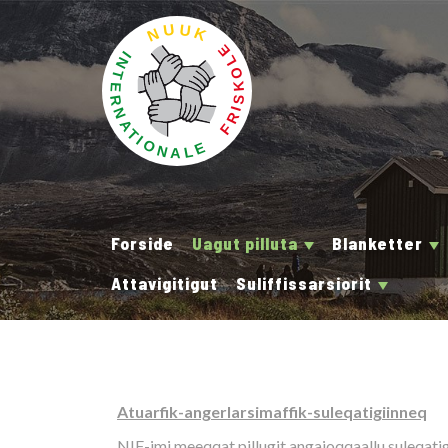
Forside
Uagut pilluta
Blanketter
Attavigitigut
Suliffissarsiorit
Atuarfik-angerlarsimaffik-suleqatigiinneq
NIF-imi meeqqat pillugit angajoqqaallu suleqatigi