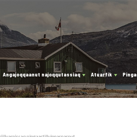
Angajoqqaanut najoqqutassiaq
Atuarfik
Pinga
illuarnissaq pingaartilluinnarparput.