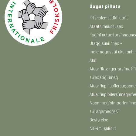
Uagut pilluta
Friskolemut tikilluarit
Ataatsimuussuseq
Fagini nutaaliorsinnaane
Utaqqisuniinneq –
maleruagassat ukunani…
Akit
Atuarfik-angerlarsimaffi
suleqatigiinneq
Atuarfiup ilusilersugaane
Atuarfiup pilersinneqarn
Naammagisimaarinninne
suliaqarneq/AKT
Bestyrelse
NIF-imi sulisut