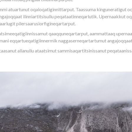
fimmi atuartunut oqaloqatiginnittarput. Taassuma kinguneratigut o
 angajoqqaat ilinniartitsisullu peqataatinneqarlutik. Upernaakkut o
aarlugit pilersaarusiorfigineqartarput.
simeeqatigiinnissamut qaaqquneqartarput, aammattaaq upernaakkut 
amani eqqartueqatigiinnermik naggaserneqartartumut angajoqqaat 
aasanut allanullu ataatsimut sammisaqartitsinissanut peqataaniss