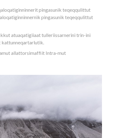
qaloqatiginninnerit pingasunik teqeqqulittut
qaloqatiginninnernik pingasunik teqeqqulittut
atuaqatigiiaat tulleriissarnerini trin-ini
kattunneqartarlutik.
amut allattorsimaffiit Intra-mut