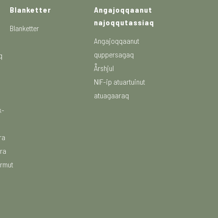
Blanketter
Angajoqqaanut
najoqqutassiaq
Blanketter
Angajoqqaanut
quppersagaq
q
Årshjul
NIF-ip atuartuinut
atuagaaraq
k-
ra
era
rmut