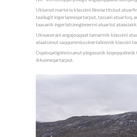
Ukiumut marloria klassimi ilinniartitsisut atuar
taallugit ingerlanneqartarput, tassani atuartoq,
taasanik ingerlatsinnginnermi atuartut ataasiakk
Ukiaanerani angajoqqaat tamarmik klassimi ataat
ataatsimut saqqummiussinertalimmik klassini t
Oqaloqatigiinnissanut pingasunik teqeqqulinnik t
ikkunneqartarput.