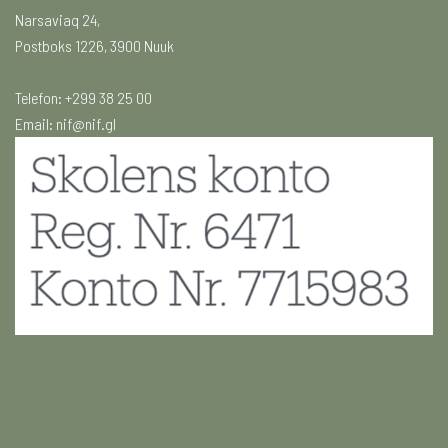
Narsaviaq 24,
Postboks 1226, 3900 Nuuk
Telefon: +299 38 25 00
Email:
nif@nif.gl